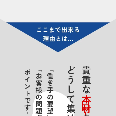
「働き手の要望」を叶えつつ
貴重な
ポイントです
⽇本⼈材