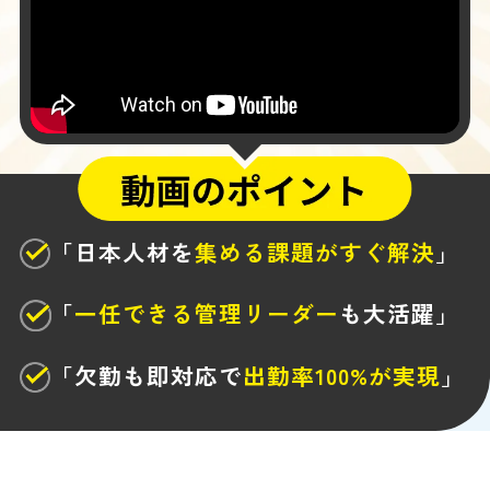
「日本人材を
集める課題がすぐ解決
」
「
一任できる管理リーダー
も大活躍」
「欠勤も即対応で
出勤率100%が実現
」