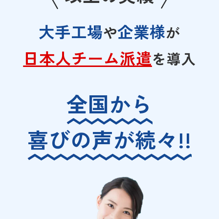
大手工場
企業様
や
が
日本人チーム派遣
を
導入
全国から
喜びの声が続々!!