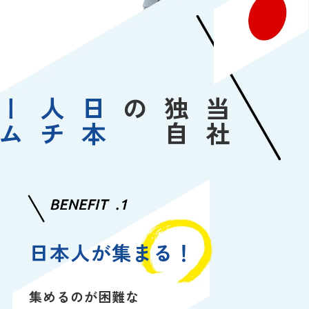
日
本
人
チ
ー
ム
派
の
当
社
独
自
日本人が集まる！
集めるのが困難な