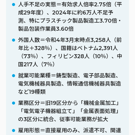
人手不足の実態＝有効求人倍率2.75倍（平
成29年度）、2024年に約6万人不足予
測、特にプラスチック製品製造工3.70倍・
製品包装作業員3.60倍
外国人数＝令和4年3月末時点3,258人（前
年比＋328％）、国籍はベトナム2,391人
（73％）、フィリピン328人（10％）、中
国217人（7％）
就業可能業種＝鋳型製造、電子部品製造、
電気機械器具製造、情報通信機械器具製造
など19種類
業務区分＝旧19区分から「機械金属加工」
「電気電子機器組立て」「金属表面処理」
の3区分に統合、従事可能業務が拡大
雇用形態＝直接雇用のみ、派遣不可、関連