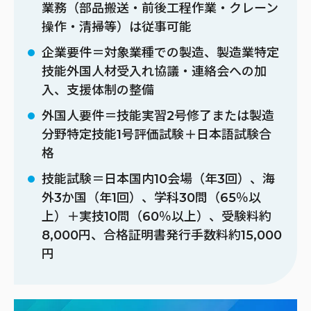
業務（部品搬送・前後工程作業・クレーン
操作・清掃等）は従事可能
企業要件＝対象業種での製造、製造業特定
技能外国人材受入れ協議・連絡会への加
入、支援体制の整備
外国人要件＝技能実習2号修了または製造
分野特定技能1号評価試験＋日本語試験合
格
技能試験＝日本国内10会場（年3回）、海
外3か国（年1回）、学科30問（65％以
上）＋実技10問（60％以上）、受験料約
8,000円、合格証明書発行手数料約15,000
円