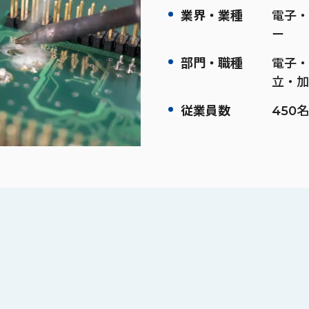
業界・業種
電子・
ー
部門・職種
電子・
立・加
従業員数
450