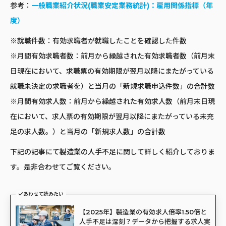
参考：
一般職業紹介状況(職業安定業務統計)：雇用関係指標（年
度）
※就職件数：有効求職者が就職したことを確認した件数
※月間有効求職者数：前月から繰越された有効求職者数（前月末
日現在において、求職票の有効期限が翌月以降にまたがっている
就職未決定の求職者を）と当月の「新規求職申込件数」の合計数
※月間有効求人数：前月から繰越された有効求人数（前月末日現
在において、求人票の有効期限が翌月以降にまたがっている未充
足の求人数。）と当月の「新規求人数」の合計数
下記の記事にて製造業の人手不足に関して詳しく紹介しておりま
す。是非合わせてご覧ください。
あわせて読みたい
【2025年】製造業の有効求人倍率1.50倍と
人手不足は深刻？データから把握する求人実