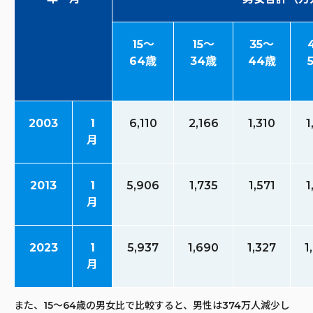
15～
15～
35～
64歳
34歳
44歳
2003
1
6,110
2,166
1,310
1
月
2013
1
5,906
1,735
1,571
1
月
2023
1
5,937
1,690
1,327
1
月
また、15～64歳の男女比で比較すると、男性は374万人減少し