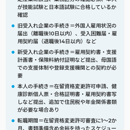
が技能試験と日本語試験に合格しているか
確認
旧受入れ企業の手続き＝外国人雇用状況の
届出（離職後10日以内）、受入困難届・雇
用契約届（退職後14日以内）など
新受入れ企業の手続き＝雇用契約書・支援
計画書・保険料納付証明など提出、母国語
での支援体制や登録支援機関との契約が必
要
本人の手続き＝在留資格変更許可申請、健
康診断個人票・合格証明書・雇用契約書写
しなど提出、追加で住民税や年金関係書類
が必要な場合あり
転職期間＝在留資格変更許可審査に1〜2か
月、書類準備含め余裕を持ったスケジュー