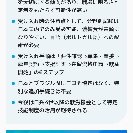
を大切にする傾向があり、職場に明るさと
定着をもたらす可能性が高い
受け入れ時の注意点として、分野別試験は
日本国内でのみ受験可能、渡航費が高額に
なりやすい、言語（ポルトガル語）への配
慮が必要
受け入れ手順は「要件確認→募集・面接→
雇用契約→支援計画→在留資格申請→就業
開始」の6ステップ
日本とブラジル間に二国間協定はなく、特
別な追加手続きは不要
今後は日系4世以降の就労機会として特定
技能制度の活用が期待される