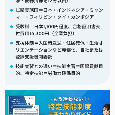
浄・便器清掃を12分以内）
試験実施国＝日本・インドネシア・ミャン
マー・フィリピン・タイ・カンボジア
受験料＝日本1,100円程度、合格証明書交
付費用14,300円（企業負担）
支援体制＝入国時送迎・住居確保・生活オ
リエンテーションなど義務化、自社または
登録支援機関委託
技能実習との違い＝技能実習＝国際貢献目
的、特定技能＝労働力確保目的