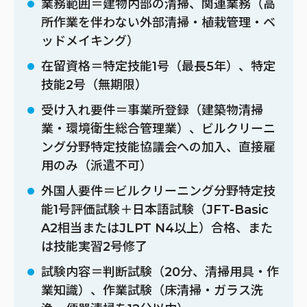
業務範囲＝建物内部の清掃、関連業務（高
所作業を伴わない外部清掃・植栽管理・ベ
ッドメイキング）
在留資格＝特定技能1号（最長5年）、特定
技能2号（無期限）
受け入れ要件＝事業所登録（建築物清掃
業・環境衛生総合管理業）、ビルクリーニ
ング分野特定技能協議会への加入、直接雇
用のみ（派遣不可）
外国人要件＝ビルクリーニング分野特定技
能1号評価試験＋日本語試験（JFT-Basic
A2相当またはJLPT N4以上）合格、また
は技能実習2号修了
試験内容＝判断試験（20分、清掃用具・作
業知識）、作業試験（床清掃・ガラス洗