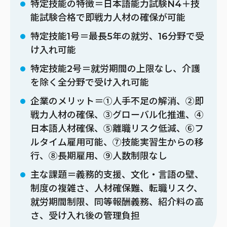
特定技能の特徴＝日本語能力試験N4＋技
能試験合格で即戦力人材の確保が可能
特定技能1号＝最長5年の就労、16分野で受
け入れ可能
特定技能2号＝就労期間の上限なし、介護
を除く全分野で受け入れ可能
企業のメリット＝①人手不足の解消、②即
戦力人材の確保、③グローバル化推進、④
日本語人材確保、⑤離職リスク低減、⑥フ
ルタイム雇用可能、⑦技能実習生からの移
行、⑧長期雇用、⑨人数制限なし
主な課題＝義務的支援、文化・言語の壁、
制度の複雑さ、人材確保難、転職リスク、
就労期間制限、同等報酬義務、紹介料の高
さ、受け入れ後の管理負担