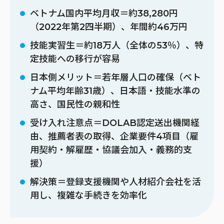
ベトナム国内平均月収＝約38,280円
（2022年第2四半期）、年間約46万円
技能実習生＝約18万人（全体の53％）、特
定技能への移行が容易
日本側メリット＝若年層人口の確保（ベト
ナム平均年齢31歳）、日本語・技能水準の
高さ、国民性の親和性
受け入れ注意点＝DOLAB認定送出機関経
由、推薦者表の取得、企業要件4項目（雇
用契約・解雇歴・協議会加入・義務的支
援）
解決策＝登録支援機関や人材紹介会社を活
用し、複雑な手続きを効率化