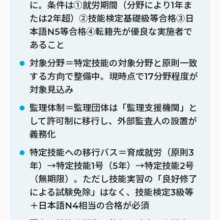
に。条件は①就労期間（分野により1年ま
たは2年超）②技能検定基礎級等合格③日
本語N5等合格④転籍先が優良な実施者で
あること
対象分野＝特定技能の対象分野と原則一致
する方向で整備中。現時点で17分野程度が
対象見込み
監理体制＝監理団体は「監理支援機関」と
して許可制に移行し、外部監査人の設置が
義務化
特定技能への移行パス＝育成就労（原則3
年）→特定技能1号（5年）→特定技能2号
（無期限）。ただし技能実習の「良好修了
による試験免除」はなく、技能検定3級等
＋日本語N4相当の合格が必須