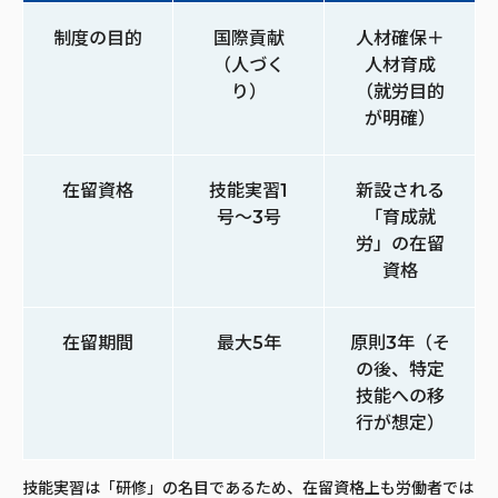
制度の目的
国際貢献
人材確保＋
（人づく
人材育成
り）
（就労目的
が明確）
在留資格
技能実習1
新設される
号〜3号
「育成就
労」の在留
資格
在留期間
最大5年
原則3年（そ
の後、特定
技能への移
行が想定）
技能実習は「研修」の名目であるため、在留資格上も労働者では