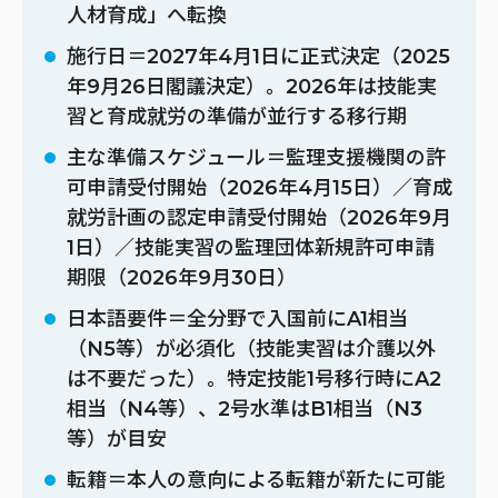
人材育成」へ転換
施行日＝2027年4月1日に正式決定（2025
年9月26日閣議決定）。2026年は技能実
習と育成就労の準備が並行する移行期
主な準備スケジュール＝監理支援機関の許
可申請受付開始（2026年4月15日）／育成
就労計画の認定申請受付開始（2026年9月
1日）／技能実習の監理団体新規許可申請
期限（2026年9月30日）
日本語要件＝全分野で入国前にA1相当
（N5等）が必須化（技能実習は介護以外
は不要だった）。特定技能1号移行時にA2
相当（N4等）、2号水準はB1相当（N3
等）が目安
転籍＝本人の意向による転籍が新たに可能