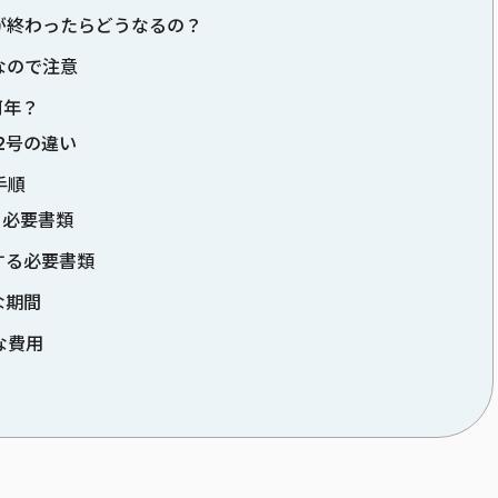
が終わったらどうなるの？
なので注意
何年？
2号の違い
手順
る必要書類
する必要書類
な期間
な費用