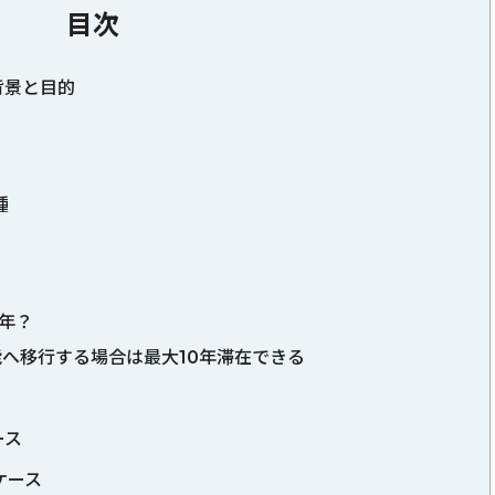
目次
背景と目的
種
年？
へ移行する場合は最大10年滞在できる
ース
ケース