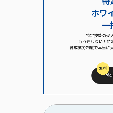
特
ホワ
一
特定技能の受
もう迷わない！特
育成就労制度で本当に
無料
特