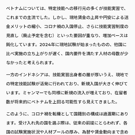
ベトナムについては、特定技能への移行元の多くが技能実習で、
これまでの主流でした。しかし、現地賃金の上昇や円安による送
金メリットの縮小、コロナ禍の入国停止、さらに技能実習制度の
見直し（廃止予定を含む）といった要因が重なり、増加ペースは
鈍化しています。2024年に現地試験が始まったものの、他国に
比べ実施の立ち上がりが遅く、国内要件を満たす人材の母数が少
なかったと考えられます。
一方のインドネシアは、技能実習出身者の層が厚いうえ、現地で
の特定技能試験が活発に行われており、新規入国が大きく伸びて
います。ミャンマーでも同様に新規の流入が増えており、在留者
数が将来的にベトナムを上回る可能性すら見えてきました。
このように、コロナ禍を転機として国籍別の構成は過渡期にあり
ます。受け入れ先の国を選ぶ際は、従来の前提にとらわれず、各
国の試験実施状況や人材プールの厚み、為替や賃金動向まで含め